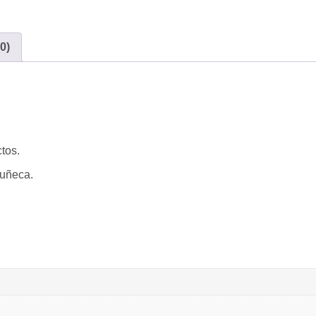
0)
tos.
muñeca.