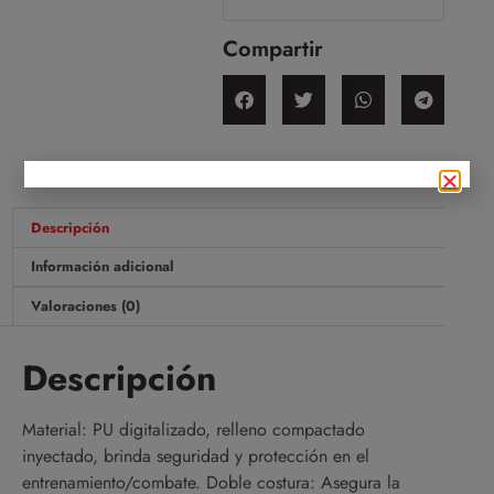
Compartir
Descripción
Información adicional
Valoraciones (0)
Descripción
Material: PU digitalizado, relleno compactado
inyectado, brinda seguridad y protección en el
entrenamiento/combate. Doble costura: Asegura la