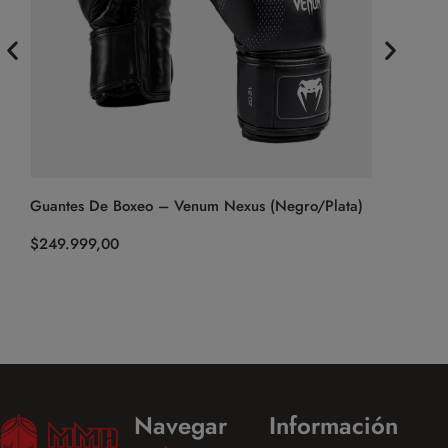
Guantes De Boxeo – Venum Nexus (Negro/Plata)
Guantes De
(Amarillo)
$
249.999,00
$
499.999,
Navegar
Información