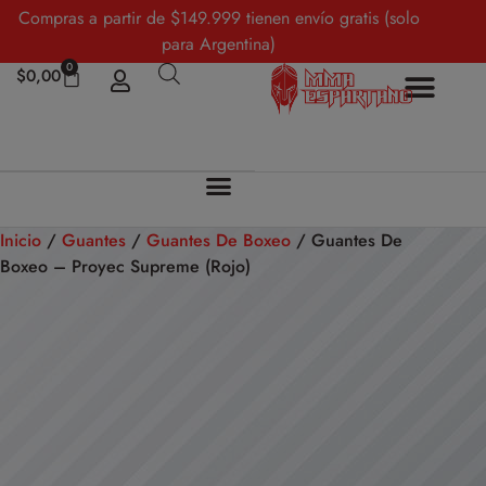
Compras a partir de $149.999 tienen envío gratis (solo
para Argentina)
0
$
0,00
Sobre Nosotros
Mi cuenta
Inicio
/
Guantes
/
Guantes De Boxeo
/ Guantes De
Boxeo – Proyec Supreme (Rojo)