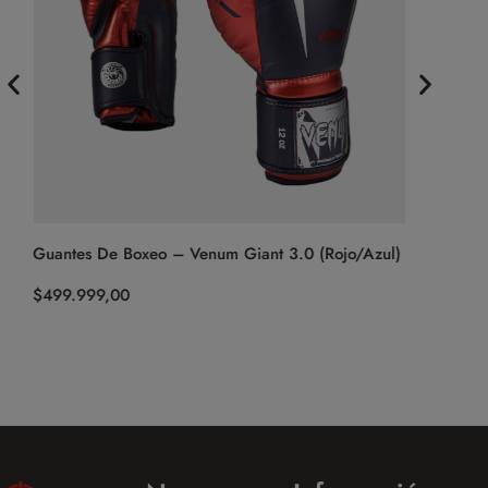
k
Guantes De Boxeo – Venum Giant 3.0 (Rojo/Azul)
Guantes 
$
499.999,00
$
499.999