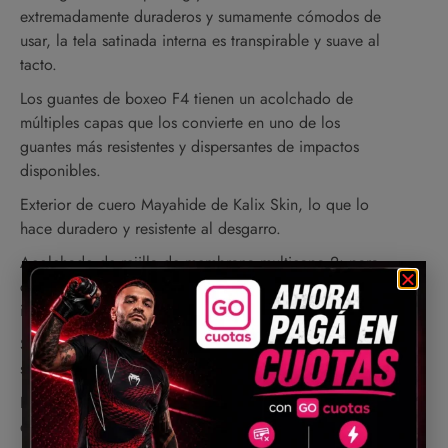
extremadamente duraderos y sumamente cómodos de
usar, la tela satinada interna es transpirable y suave al
tacto.
Los guantes de boxeo F4 tienen un acolchado de
múltiples capas que los convierte en uno de los
guantes más resistentes y dispersantes de impactos
disponibles.
Exterior de cuero Mayahide de Kalix Skin, lo que lo
hace duradero y resistente al desgarro.
Acolchado de rejilla de membrana multicapa 2: para
cinco capas de protección del puño y resistencia al
impacto.
Sistema de gancho y bucle Quick EZ: para un cierre
seguro y protección de la muñeca.
Interior de tela satinada suave: transpirable y
extremadamente suave.