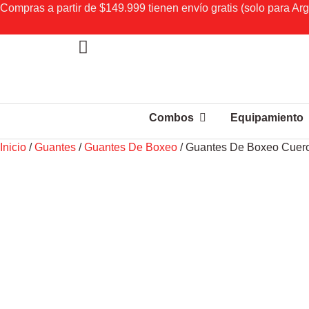
Compras a partir de $149.999 tienen envío gratis (solo para Arg
Combos
Equipamiento
Inicio
/
Guantes
/
Guantes De Boxeo
/ Guantes De Boxeo Cuero