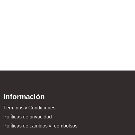
Guantes De Boxeo – V
$
249.999,00
Información
Términos y Condiciones
Políticas de privacidad
Políticas de cambios y reembolsos