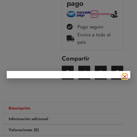
pago
Pago seguro
Envíos a todo el
país
Compartir
Descripción
Información adicional
Valoraciones (0)