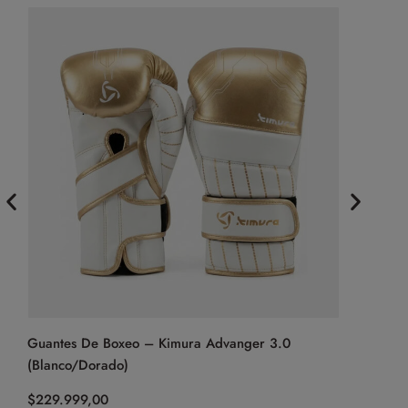
Guantes De Boxeo – Kimura Advanger 3.0
Guantes D
(Blanco/Dorado)
Gear (Neg
$
229.999,00
$
94.999,0