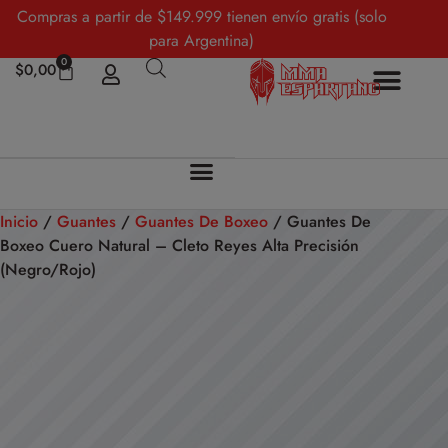
Compras a partir de $149.999 tienen envío gratis (solo
para Argentina)
0
$
0,00
Sobre Nosotros
Mi cuenta
Inicio
/
Guantes
/
Guantes De Boxeo
/ Guantes De
Boxeo Cuero Natural – Cleto Reyes Alta Precisión
(Negro/Rojo)