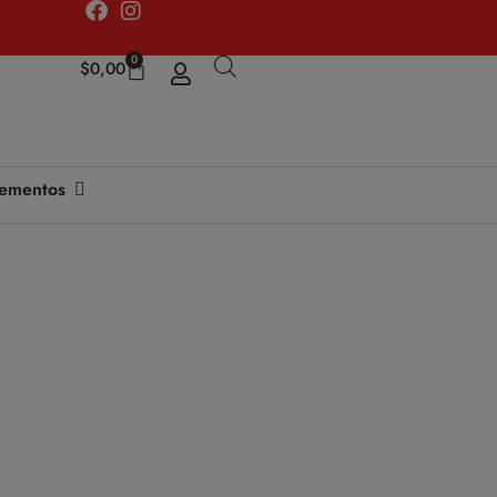
0
$
0,00
ementos