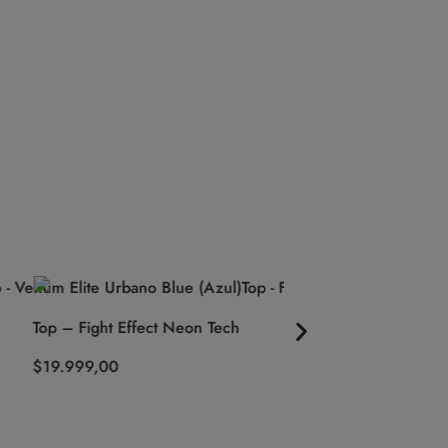
Top – Fight Effect Neon Tech
Calza Ciclista Liso Co
– Biznet
$
19.999,00
$
39.999,00