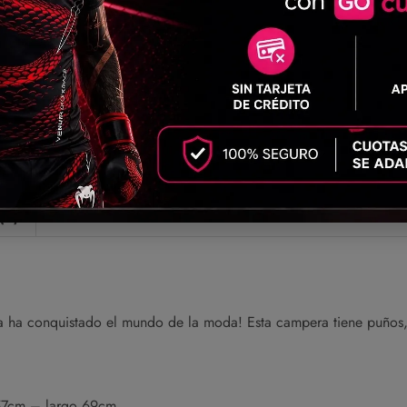
Envíos a todo el país
Compartir
(0)
era ha conquistado el mundo de la moda! Esta campera tiene puños,
 57cm – largo 69cm.