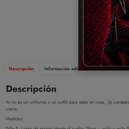
Descripción
Información adicional
Valoraciones 
Descripción
Ya no es un uniforme o un outfit para estar en casa, ¡la camp
cierre.
Medidas:
Talle S: Largo de manga desde el cuello 76cm – axila a axila