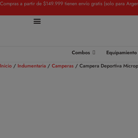
Compras a partir de $149.999 tienen envío gratis (solo para Argen
Combos
Equipamiento
Inicio
/
Indumentaria
/
Camperas
/ Campera Deportiva Microp