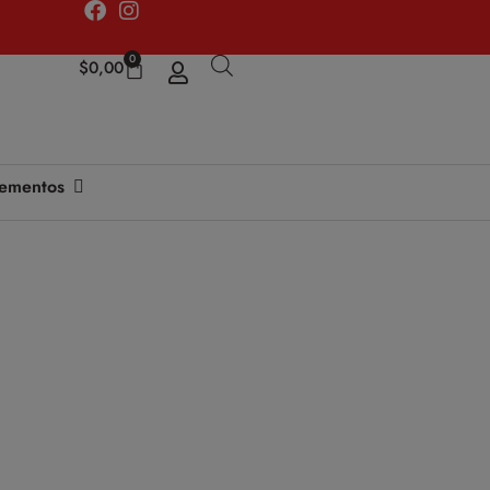
0
$
0,00
ementos