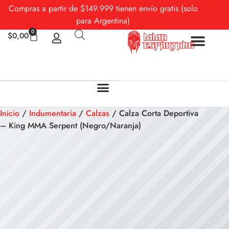
Compras a partir de $149.999 tienen envío gratis (solo
para Argentina)
0
$
0,00
Sobre Nosotros
Mi cuenta
Inicio
/
Indumentaria
/
Calzas
/ Calza Corta Deportiva
– King MMA Serpent (Negro/Naranja)