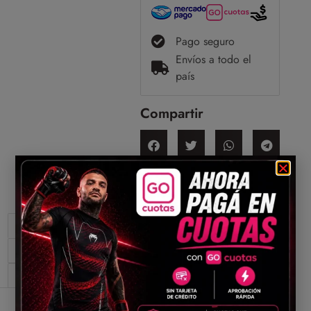
Pago seguro
Envíos a todo el
país
Compartir
Descripción
Información adicional
Valoraciones (0)