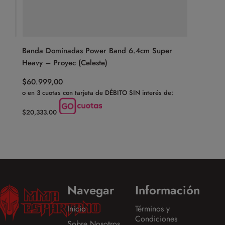
Banda Dominadas Power Band 6.4cm Super
Soga De 
Heavy – Proyec (Celeste)
(Negro)
$
60.999,00
$
12.999,
o en 3 cuotas con tarjeta de DÉBITO SIN interés de:
o en 3 cuot
$20,333.00
$4,333.00
Navegar
Información
Inicio
Términos y
Condiciones
Sobre Nosotros