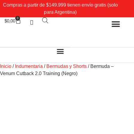
Compras a partir de $149.999 tienen envío gratis (solo
para Argentina)
0
$
0,00
Sobre Nosotros
Mi cuenta
Inicio
/
Indumentaria
/
Bermudas y Shorts
/ Bermuda –
Venum Cutback 2.0 Training (Negro)