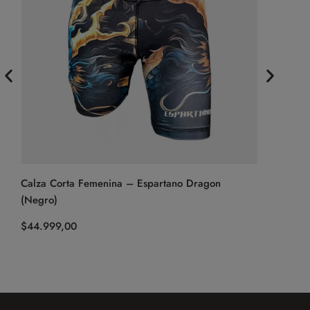
Calza Corta Femenina – Espartano Dragon
Ojotas – V
(Negro)
$
59.999,0
$
44.999,00