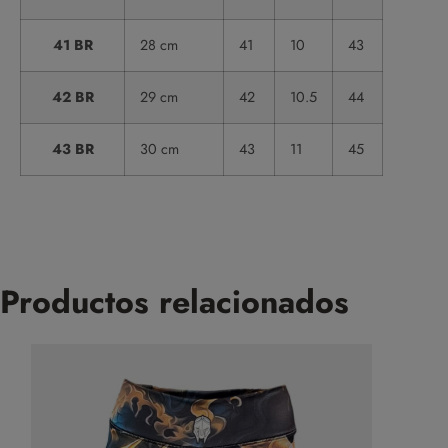
41 BR
28 cm
41
10
43
42 BR
29 cm
42
10.5
44
43 BR
30 cm
43
11
45
Productos relacionados