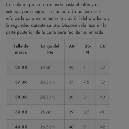
La suela de goma se extiende hasta el talón y es
estriada para mejorar la tracción. La puntera está
reforzada para incrementar la vida útil del producto y
la seguridad durante su uso. Disponen de lazo en la
parte posterior de la caña para facilitar su retirada.
Talle de
Largo del
AR
US-
EU
marca
Pie
M
36 BR
24 cm
36
7
38
37 BR
24.5 cm
37
7.5
39
38 BR
25.5 cm
38
8
40
39 BR
26 cm
39
8.5
41
40 BR
26.5 cm
40
9
42