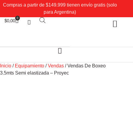
Compras a partir de $149.999 tienen envío gratis (solo
para Argentina)
0
$
0,00
Sobre Nosotros
Mi cuenta
Inicio
/
Equipamiento
/
Vendas
/ Vendas De Boxeo
3.5mts Semi elastizada – Proyec