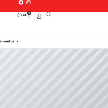
0
$
0,00
ementos