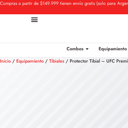
Compras a partir de $149.999 tienen envío gratis (solo para Argen
Combos
Equipamiento
Inicio
/
Equipamiento
/
Tibiales
/ Protector Tibial – UFC Prem