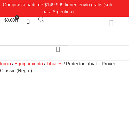
Compras a partir de $149.999 tienen envío gratis (solo
para Argentina)
0
$
0,00
Sobre Nosotros
Mi cuenta
Inicio
/
Equipamiento
/
Tibiales
/ Protector Tibial – Proyec
Classic (Negro)