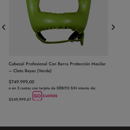
Cabezal Profesional Con Barra Protección Maxilar
Protector 
– Cleto Reyes (Verde)
$
74.999,0
o en 3 cuota
$
749.999,00
o en 3 cuotas con tarjeta de DÉBITO SIN interés de:
$24,999.67
$249,999.67